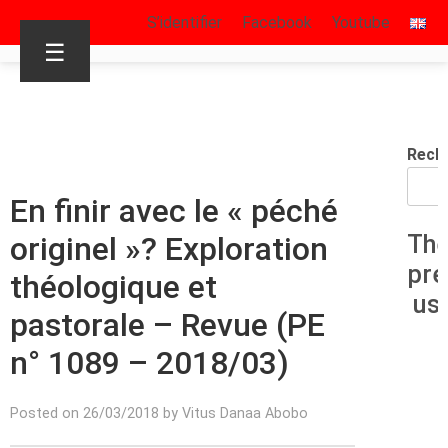
S’identifier
Facebook
Youtube
☰
Rech
En finir avec le « péché
originel »? Exploration
Th
pr
théologique et
us
pastorale – Revue (PE
n° 1089 – 2018/03)
Posted on 26/03/2018 by Vitus Danaa Abobo