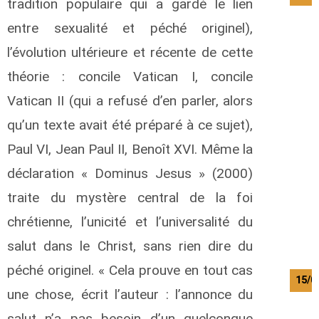
tradition populaire qui a gardé le lien
entre sexualité et péché originel),
l’évolution ultérieure et récente de cette
théorie : concile Vatican I, concile
Vatican II (qui a refusé d’en parler, alors
qu’un texte avait été préparé à ce sujet),
Paul VI, Jean Paul II, Benoît XVI. Même la
déclaration « Dominus Jesus » (2000)
traite du mystère central de la foi
chrétienne, l’unicité et l’universalité du
salut dans le Christ, sans rien dire du
péché originel. « Cela prouve en tout cas
15/0
une chose, écrit l’auteur : l’annonce du
salut n’a pas besoin d’un quelconque