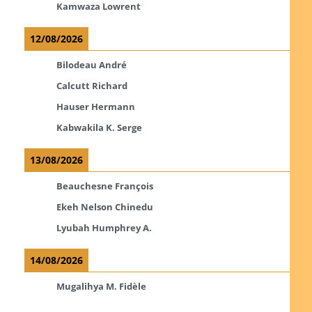
Kamwaza Lowrent
12/08/2026
Bilodeau André
Calcutt Richard
Hauser Hermann
Kabwakila K. Serge
13/08/2026
Beauchesne François
Ekeh Nelson Chinedu
Lyubah Humphrey A.
14/08/2026
Mugalihya M. Fidèle