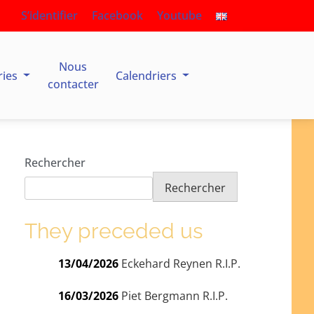
S’identifier
Facebook
Youtube
Nous
ries
Calendriers
contacter
Rechercher
Rechercher
They preceded us
13/04/2026
Eckehard Reynen R.I.P.
16/03/2026
Piet Bergmann R.I.P.