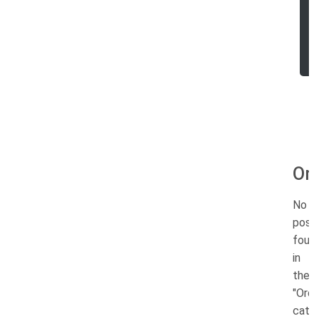
Or
No
pos
fou
in
the
"Ord
cate