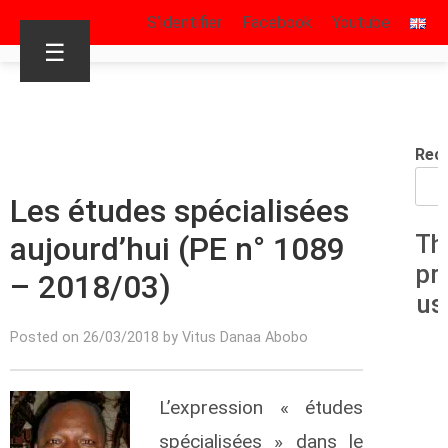
S’identifier
Facebook
Youtube
☰
Rec
Les études spécialisées
aujourd’hui (PE n° 1089
Th
pr
– 2018/03)
us
Posted on 26/03/2018 by Vitus Danaa Abobo
L’expression « études
spécialisées » dans le