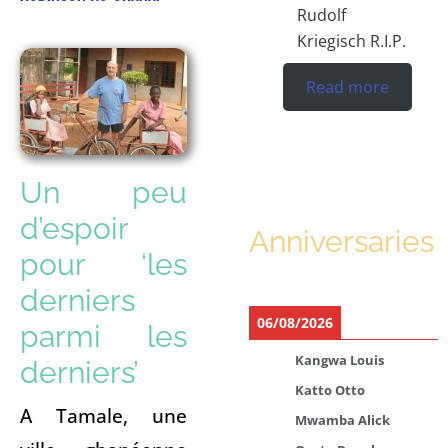
Rudolf
Kriegisch R.I.P.
Read more
Un peu
d’espoir
Anniversaries
pour ‘les
derniers
06/08/2026
parmi les
Kangwa Louis
derniers’
Katto Otto
A Tamale, une
Mwamba Alick