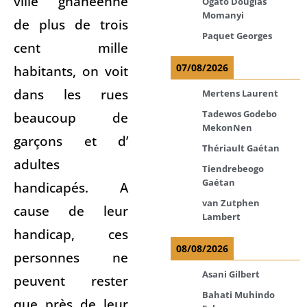
ville ghanéenne
Ogato Douglas
Momanyi
de plus de trois
Paquet Georges
cent mille
07/08/2026
habitants, on voit
dans les rues
Mertens Laurent
Tadewos Godebo
beaucoup de
MekonNen
garçons et d’
Thériault Gaétan
adultes
Tiendrebeogo
Gaétan
handicapés. A
van Zutphen
cause de leur
Lambert
handicap, ces
08/08/2026
personnes ne
Asani Gilbert
peuvent rester
Bahati Muhindo
que près de leur