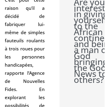
Are you
interes
raison qu’il a
in givin
décidé de
yourself
to the
fabriquer lui-
African
même de simples
contine
fauteuils roulants
and bei
a man o
à trois roues pour
God
les personnes
bringin
handicapées,
the Goo
News to
rapporte l’Agence
others?
de Nouvelles
Fides. En
explorant les
possibilités de