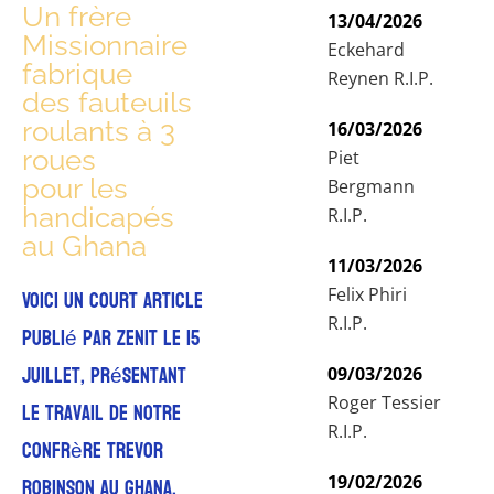
Un frère
13/04/2026
Missionnaire
Eckehard
fabrique
Reynen R.I.P.
des fauteuils
roulants à 3
16/03/2026
roues
Piet
pour les
Bergmann
handicapés
R.I.P.
au Ghana
11/03/2026
Felix Phiri
Voici un court article
R.I.P.
publié par ZENIT le 15
juillet, présentant
09/03/2026
Roger Tessier
le travail de notre
R.I.P.
confrère Trevor
19/02/2026
Robinson au Ghana.