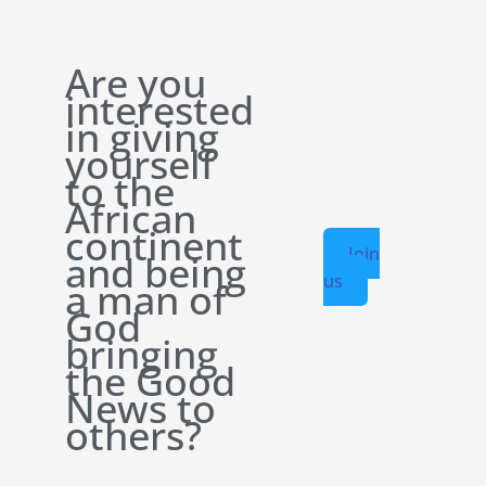
Are you
interested
in giving
yourself
to the
African
continent
Join
and being
us
a man of
God
bringing
the Good
News to
others?