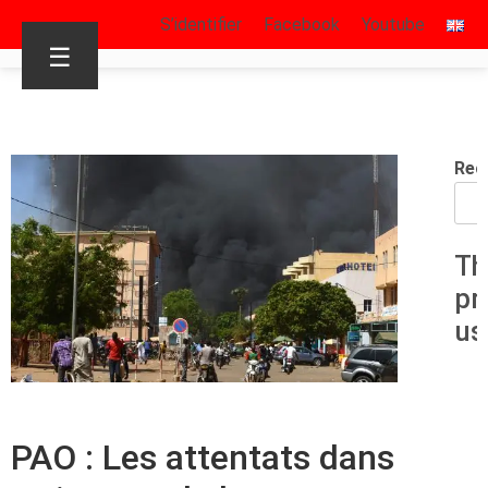
S’identifier
Facebook
Youtube
☰
Rec
Th
pr
us
PAO : Les attentats dans