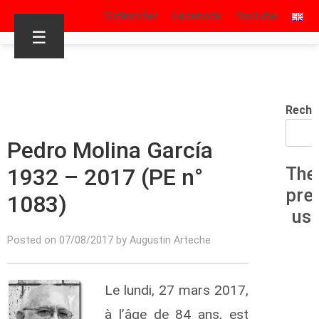
S’identifier
Facebook
Youtube
☰
Reche
Pedro Molina García
1932 – 2017 (PE n°
The
pre
1083)
us
Posted on 07/08/2017 by Augustin Arteche
Le lundi, 27 mars 2017,
à l’âge de 84 ans, est