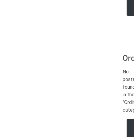
Ord
No
posts
found
in the
"Ordin
catego