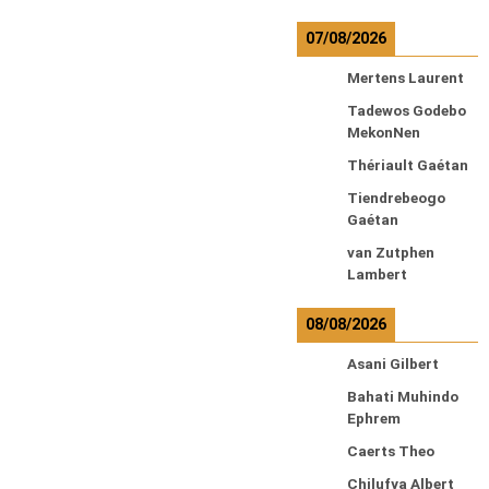
07/08/2026
Mertens Laurent
Tadewos Godebo
MekonNen
Thériault Gaétan
Tiendrebeogo
Gaétan
van Zutphen
Lambert
08/08/2026
Asani Gilbert
Bahati Muhindo
Ephrem
Caerts Theo
Chilufya Albert