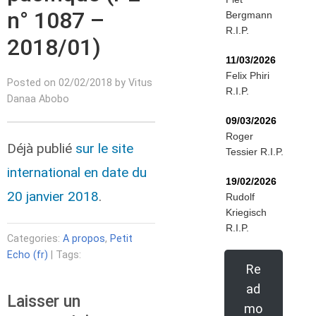
n° 1087 –
Bergmann
R.I.P.
2018/01)
11/03/2026
Felix Phiri
Posted on 02/02/2018 by Vitus
R.I.P.
Danaa Abobo
09/03/2026
Roger
Déjà publié
sur le site
Tessier R.I.P.
international en date du
19/02/2026
20 janvier 2018
.
Rudolf
Kriegisch
R.I.P.
Categories:
A propos
,
Petit
Echo (fr)
| Tags:
Re
ad
Laisser un
mo