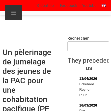
S’identifier
Facebook
Youtube
☰
Rechercher
Un pèlerinage
de jumelage
They preceded
us
des jeunes de
la PAC pour
13/04/2026
Eckehard
une
Reynen
R.I.P.
cohabitation
16/03/2026
pacifique (PE
Piet