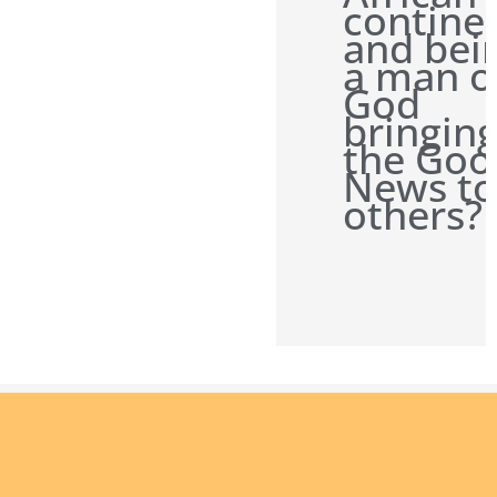
contine
and bei
a man o
God
bringin
the Goo
News to
others?