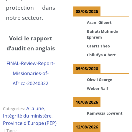
protection dans
08/08/2026
notre secteur.
Asani Gilbert
Bahati Muhindo
Voici le rapport
Ephrem
Caerts Theo
d’audit en anglais
Chilufya Albert
FINAL-Review-Report-
09/08/2026
Missionaries-of-
Okwii George
Africa-20240322
Weber Ralf
10/08/2026
A la une
Categories:
,
Kamwaza Lowrent
Intégrité du ministère
,
Province d'Europe (PEP)
12/08/2026
| Tags: