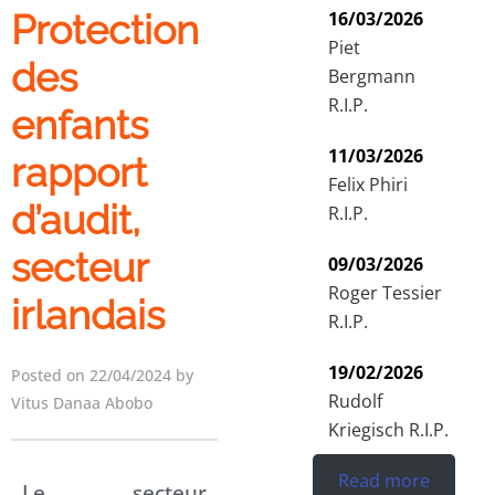
Protection
16/03/2026
Piet
des
Bergmann
R.I.P.
enfants
11/03/2026
rapport
Felix Phiri
d’audit,
R.I.P.
secteur
09/03/2026
Roger Tessier
irlandais
R.I.P.
19/02/2026
Posted on 22/04/2024 by
Rudolf
Vitus Danaa Abobo
Kriegisch R.I.P.
Read more
Le secteur