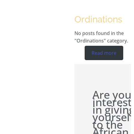
Ordinations
No posts found in the
"Ordinations" category.
Read more
Are you
interes
in givin
yourself
to the
African