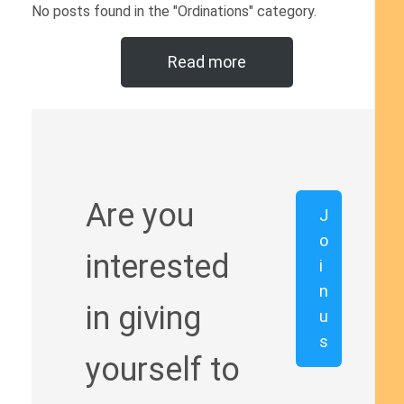
No posts found in the "Ordinations" category.
Read more
Are you
J
o
interested
i
n
in giving
u
s
yourself to