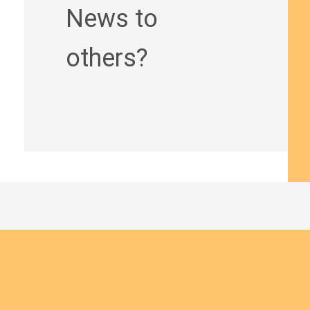
News to
others?
Join us