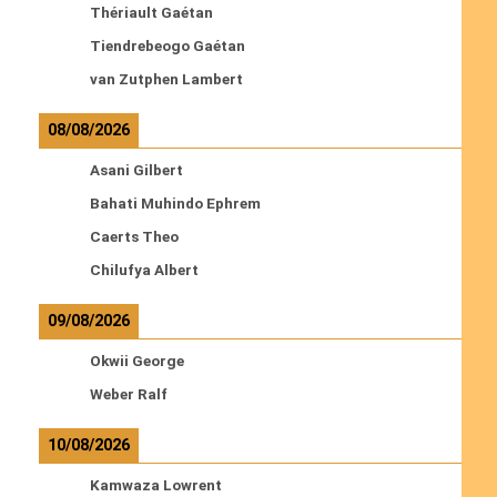
Thériault Gaétan
Tiendrebeogo Gaétan
van Zutphen Lambert
08/08/2026
Asani Gilbert
Bahati Muhindo Ephrem
Caerts Theo
Chilufya Albert
09/08/2026
Okwii George
Weber Ralf
10/08/2026
Kamwaza Lowrent