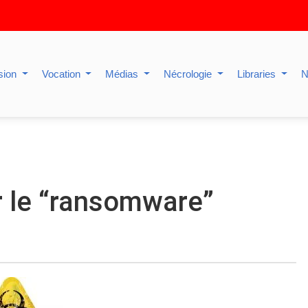
sion
Vocation
Médias
Nécrologie
Libraries
N
ur le “ransomware”