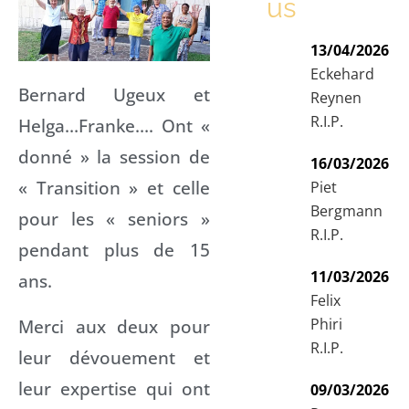
us
13/04/2026
Eckehard
Bernard Ugeux et
Reynen
R.I.P.
Helga…Franke…. Ont «
donné » la session de
16/03/2026
« Transition » et celle
Piet
Bergmann
pour les « seniors »
R.I.P.
pendant plus de 15
11/03/2026
ans.
Felix
Phiri
Merci aux deux pour
R.I.P.
leur dévouement et
leur expertise qui ont
09/03/2026