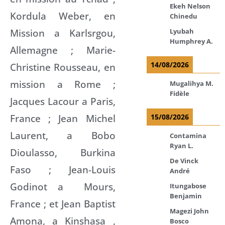
Ekeh Nelson
Kordula Weber, en
Chinedu
Mission a Karlsrgou,
Lyubah
Humphrey A.
Allemagne ; Marie-
14/08/2026
Christine Rousseau, en
mission a Rome ;
Mugalihya M.
Fidèle
Jacques Lacour a Paris,
France ; Jean Michel
15/08/2026
Laurent, a Bobo
Contamina
Ryan L.
Dioulasso, Burkina
De Vinck
Faso ; Jean-Louis
André
Godinot a Mours,
Itungabose
Benjamin
France ; et Jean Baptist
Magezi John
Amona, a Kinshasa ,
Bosco