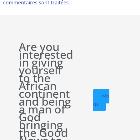
commentaires sont traitées
.
Are you
interested
in giving
yourself
to the
African
continent
Join
and being
us
a man of
God
bringing
the Good