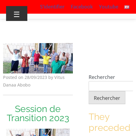
S’identifier
Facebook
Youtube
☰
Rechercher
Posted on 28/09/2023 by Vitus
Danaa Abobo
Rechercher
Session de
They
Transition 2023
preceded