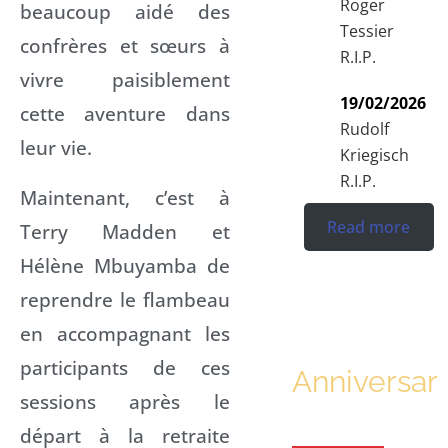
Roger
beaucoup aidé des
Tessier
confrères et sœurs à
R.I.P.
vivre paisiblement
19/02/2026
cette aventure dans
Rudolf
leur vie.
Kriegisch
R.I.P.
Maintenant, c’est à
Read more
Terry Madden et
Hélène Mbuyamba de
reprendre le flambeau
en accompagnant les
participants de ces
Anniversar
sessions après le
départ à la retraite