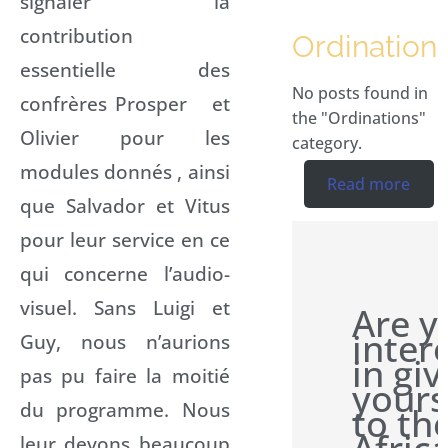
signaler la
contribution
Ordination
essentielle des
No posts found in
confrères Prosper et
the "Ordinations"
Olivier pour les
category.
modules donnés , ainsi
Read more
que Salvador et Vitus
pour leur service en ce
qui concerne l’audio-
visuel. Sans Luigi et
Are y
inter
Guy, nous n’aurions
in giv
pas pu faire la moitié
yours
du programme. Nous
to th
leur devons beaucoup