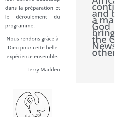
Afric
conti
dans la préparation et
and b
le déroulement du
a man
God
programme.
bring
the 
Nous rendons grâce à
News
Dieu pour cette belle
other
expérience ensemble.
Terry Madden