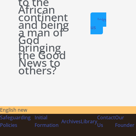
to the
African
continent
Join
and being
us
a man of
God
bringing
the Good
News to
others?
English new
Safeguarding
Initial
Contact
Our
Archives
Library
Policies
Formation
Us
Founder