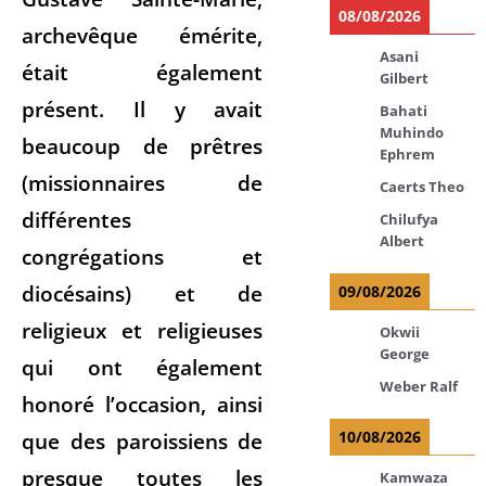
08/08/2026
archevêque émérite,
Asani
était également
Gilbert
présent. Il y avait
Bahati
Muhindo
beaucoup de prêtres
Ephrem
(missionnaires de
Caerts Theo
différentes
Chilufya
Albert
congrégations et
diocésains) et de
09/08/2026
religieux et religieuses
Okwii
George
qui ont également
Weber Ralf
honoré l’occasion, ainsi
que des paroissiens de
10/08/2026
presque toutes les
Kamwaza