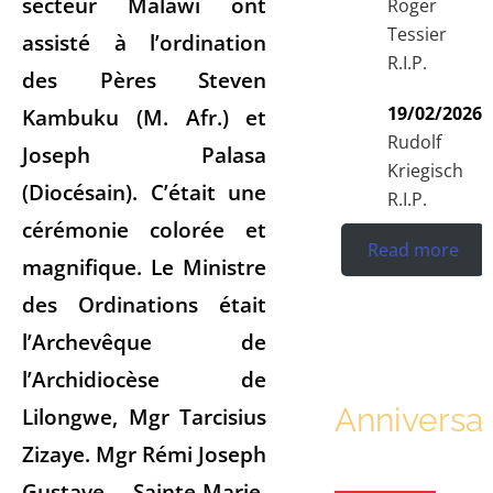
secteur Malawi ont
Roger
Tessier
assisté à l’ordination
R.I.P.
des Pères Steven
19/02/2026
Kambuku (M. Afr.) et
Rudolf
Joseph Palasa
Kriegisch
(Diocésain). C’était une
R.I.P.
cérémonie colorée et
Read more
magnifique. Le Ministre
des Ordinations était
l’Archevêque de
l’Archidiocèse de
Anniversar
Lilongwe, Mgr Tarcisius
Zizaye. Mgr Rémi Joseph
Gustave Sainte-Marie,