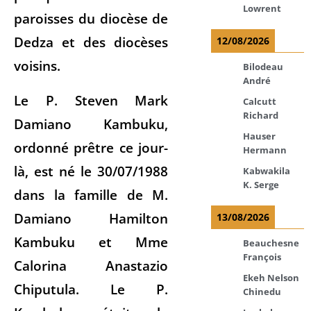
Lowrent
paroisses du diocèse de
Dedza et des diocèses
12/08/2026
voisins.
Bilodeau
André
Le P. Steven Mark
Calcutt
Richard
Damiano Kambuku,
Hauser
ordonné prêtre ce jour-
Hermann
là, est né le 30/07/1988
Kabwakila
K. Serge
dans la famille de M.
Damiano Hamilton
13/08/2026
Kambuku et Mme
Beauchesne
François
Calorina Anastazio
Ekeh Nelson
Chiputula. Le P.
Chinedu