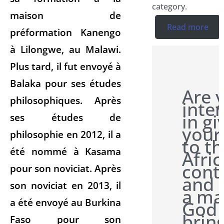
category.
maison de
Read more
préformation Kanengo
à Lilongwe, au Malawi.
Plus tard, il fut envoyé à
Balaka pour ses études
Are 
philosophiques. Après
inte
in gi
ses études de
your
philosophie en 2012, il a
to t
été nommé à Kasama
Afri
cont
pour son noviciat. Après
and 
son noviciat en 2013, il
a ma
a été envoyé au Burkina
God
brin
Faso pour son