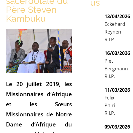
sacerdotale du
us
Père Steven
13/04/2026
Kambuku
Eckehard
Reynen
R.I.P.
16/03/2026
Piet
Bergmann
R.I.P.
Le 20 juillet 2019, les
11/03/2026
Missionnaires d’Afrique
Felix
et les Sœurs
Phiri
R.I.P.
Missionnaires de Notre
Dame d’Afrique du
09/03/2026