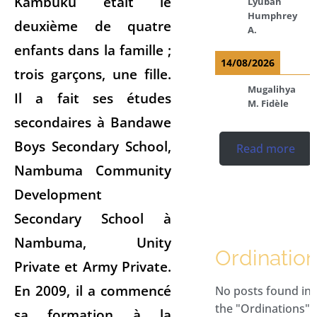
Kambuku était le
Lyubah
Humphrey
deuxième de quatre
A.
enfants dans la famille ;
14/08/2026
trois garçons, une fille.
Mugalihya
Il a fait ses études
M. Fidèle
secondaires à Bandawe
Boys Secondary School,
Read more
Nambuma Community
Development
Secondary School à
Nambuma, Unity
Ordinatio
Private et Army Private.
En 2009, il a commencé
No posts found in
the "Ordinations"
sa formation à la