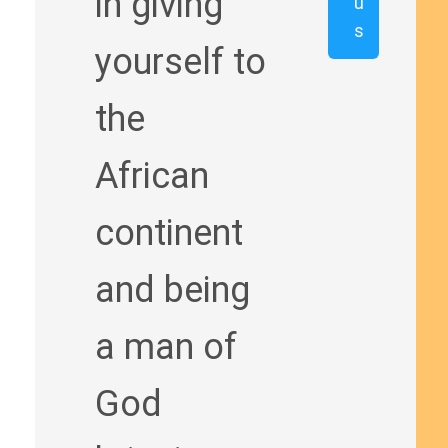
in giving
u
s
yourself to
the
African
continent
and being
a man of
God