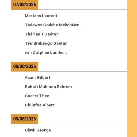
07/08/2026
Mertens Laurent
Tadewos Godebo MekonNen
Thériault Gaétan
Tiendrebeogo Gaétan
van Zutphen Lambert
08/08/2026
Asani Gilbert
Bahati Muhindo Ephrem
Caerts Theo
Chilufya Albert
09/08/2026
Okwii George