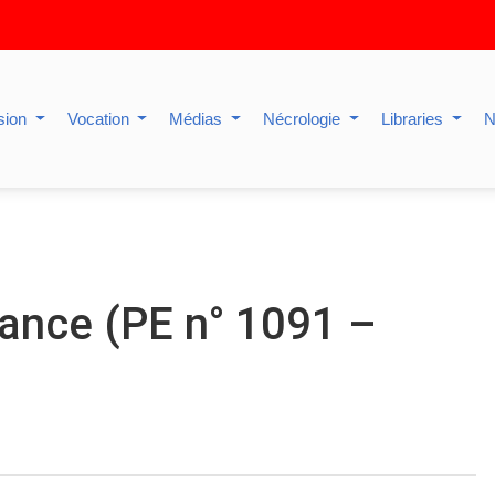
sion
Vocation
Médias
Nécrologie
Libraries
N
rance (PE n° 1091 –