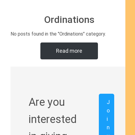
Ordinations
No posts found in the "Ordinations" category.
Read more
Are you
J
o
interested
i
n