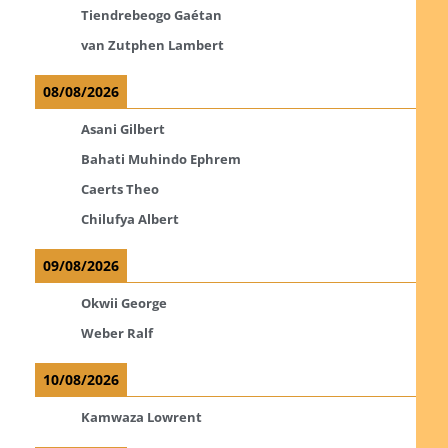
Tiendrebeogo Gaétan
van Zutphen Lambert
08/08/2026
Asani Gilbert
Bahati Muhindo Ephrem
Caerts Theo
Chilufya Albert
09/08/2026
Okwii George
Weber Ralf
10/08/2026
Kamwaza Lowrent