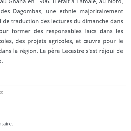
 au Ghana en 1906. Il était à Tamale, au Nord,
s des Dagombas, une ethnie majoritairement
il de traduction des lectures du dimanche dans
our former des responsables laïcs dans les
coles, des projets agricoles, et œuvre pour le
dans la région. Le père Lecestre s’est réjoui de
e.
s:
taire.