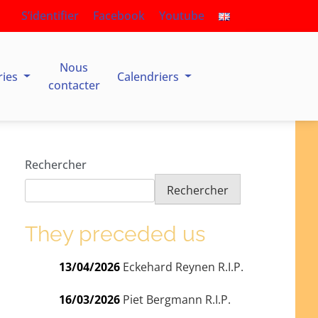
S’identifier
Facebook
Youtube
Nous
ries
Calendriers
contacter
Rechercher
Rechercher
They preceded us
13/04/2026
Eckehard Reynen R.I.P.
16/03/2026
Piet Bergmann R.I.P.