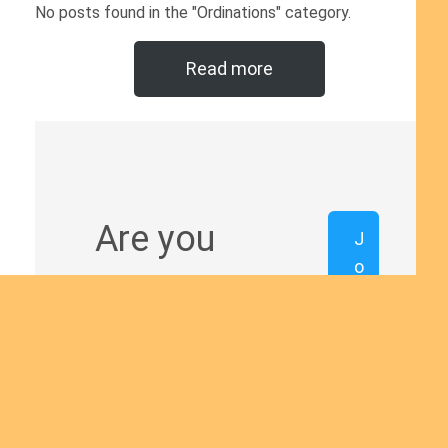
No posts found in the "Ordinations" category.
Read more
Are you
J
o
interested
i
n
in giving
u
s
yourself to