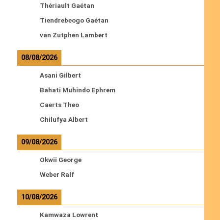
Thériault Gaétan
Tiendrebeogo Gaétan
van Zutphen Lambert
08/08/2026
Asani Gilbert
Bahati Muhindo Ephrem
Caerts Theo
Chilufya Albert
09/08/2026
Okwii George
Weber Ralf
10/08/2026
Kamwaza Lowrent