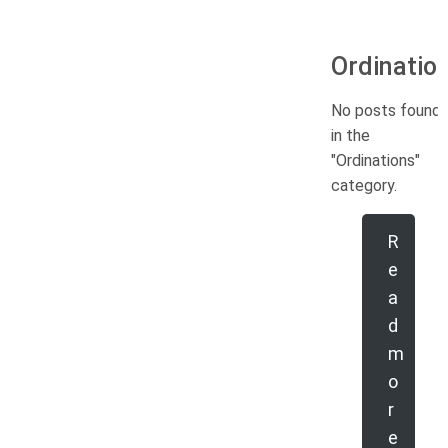
Ordinatio
No posts found
in the
"Ordinations"
category.
R
e
a
d
m
o
r
e