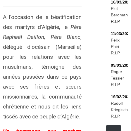
16/03/202
Piet
Bergmann
A l’occasion de la béatification
R.I.P.
des martyrs d’Algérie, le
Père
11/03/202
Raphaël Deillon, Père Blanc
,
Felix
délégué diocésain (Marseille)
Phiri
R.I.P.
pour les relations avec les
09/03/202
musulmans, témoigne des
Roger
années passées dans ce pays
Tessier
R.I.P.
avec ses frères et sœurs
missionnaires, la communauté
19/02/202
Rudolf
chrétienne et nous dit les liens
Kriegisch
tissés avec ce peuple d’Algérie.
R.I.P.