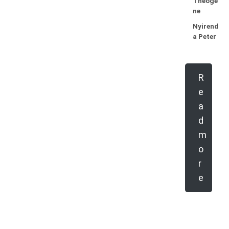
Theogè
ne
Nyirend
a Peter
R
e
a
d
m
o
r
e