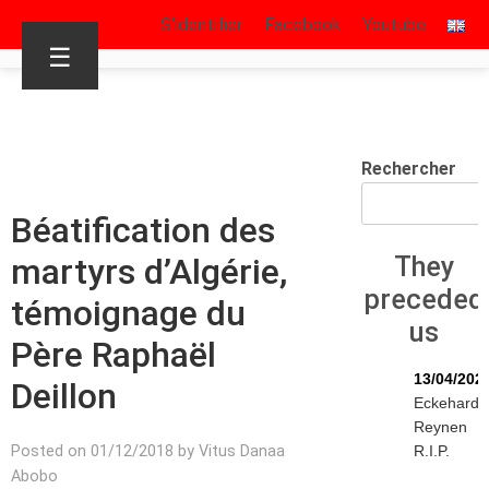
S’identifier
Facebook
Youtube
☰
Rechercher
Béatification des
martyrs d’Algérie,
They
preceded
témoignage du
us
Père Raphaël
13/04/202
Deillon
Eckehard
Reynen
Posted on 01/12/2018 by Vitus Danaa
R.I.P.
Abobo