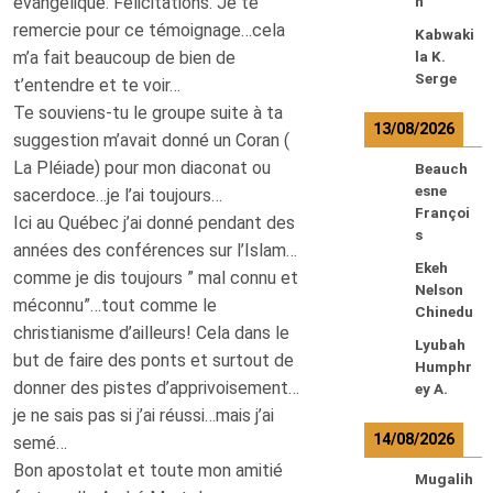
évangélique. Félicitations. Je te
n
remercie pour ce témoignage…cela
Kabwaki
m’a fait beaucoup de bien de
la K.
Serge
t’entendre et te voir…
Te souviens-tu le groupe suite à ta
13/08/2026
suggestion m’avait donné un Coran (
La Pléiade) pour mon diaconat ou
Beauch
esne
sacerdoce…je l’ai toujours…
Françoi
Ici au Québec j’ai donné pendant des
s
années des conférences sur l’Islam…
Ekeh
comme je dis toujours ” mal connu et
Nelson
méconnu”…tout comme le
Chinedu
christianisme d’ailleurs! Cela dans le
Lyubah
but de faire des ponts et surtout de
Humphr
donner des pistes d’apprivoisement…
ey A.
je ne sais pas si j’ai réussi…mais j’ai
14/08/2026
semé…
Bon apostolat et toute mon amitié
Mugalih