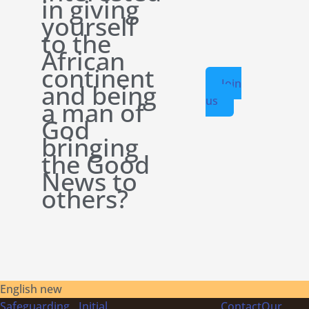
in giving
yourself
to the
African
continent
Join
and being
us
a man of
God
bringing
the Good
News to
others?
English new
Safeguarding
Initial
Contact
Our