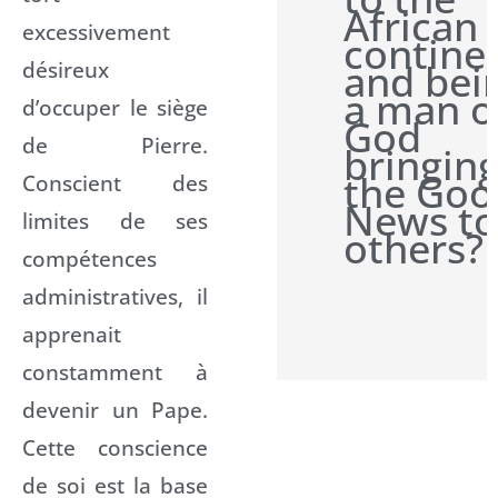
African
excessivement
contine
désireux
and bei
a man o
d’occuper le siège
God
de Pierre.
bringin
the Goo
Conscient des
News to
limites de ses
others?
compétences
administratives, il
apprenait
constamment à
devenir un Pape.
Cette conscience
de soi est la base