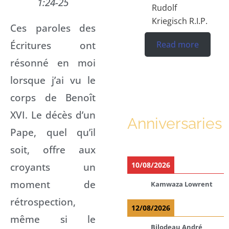
1:24-25
Rudolf
Kriegisch R.I.P.
Ces paroles des
Écritures ont
Read more
résonné en moi
lorsque j’ai vu le
corps de Benoît
XVI. Le décès d’un
Anniversaries
Pape, quel qu’il
soit, offre aux
croyants un
10/08/2026
moment de
Kamwaza Lowrent
rétrospection,
12/08/2026
même si le
Bilodeau André