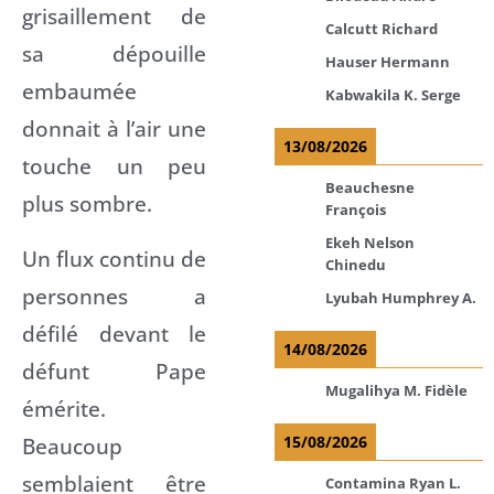
grisaillement de
Calcutt Richard
sa dépouille
Hauser Hermann
embaumée
Kabwakila K. Serge
donnait à l’air une
13/08/2026
touche un peu
Beauchesne
plus sombre.
François
Ekeh Nelson
Un flux continu de
Chinedu
personnes a
Lyubah Humphrey A.
défilé devant le
14/08/2026
défunt Pape
Mugalihya M. Fidèle
émérite.
Beaucoup
15/08/2026
semblaient être
Contamina Ryan L.