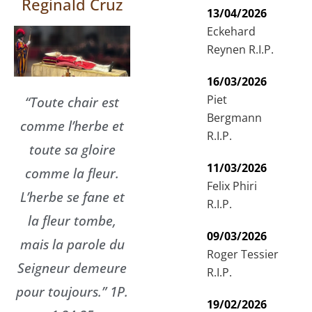
Reginald Cruz
13/04/2026
Eckehard
Reynen R.I.P.
16/03/2026
Piet
“Toute chair est
Bergmann
comme l’herbe et
R.I.P.
toute sa gloire
11/03/2026
comme la fleur.
Felix Phiri
L’herbe se fane et
R.I.P.
la fleur tombe,
09/03/2026
mais la parole du
Roger Tessier
Seigneur demeure
R.I.P.
pour toujours.” 1P.
19/02/2026