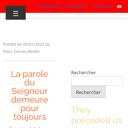
S’identifier
Facebook
Youtube
☰
Posted on 05/01/2023 by
Vitus Danaa Abobo
La parole
Rechercher
du
Seigneur
Rechercher
demeure
pour
They
toujours
preceded us