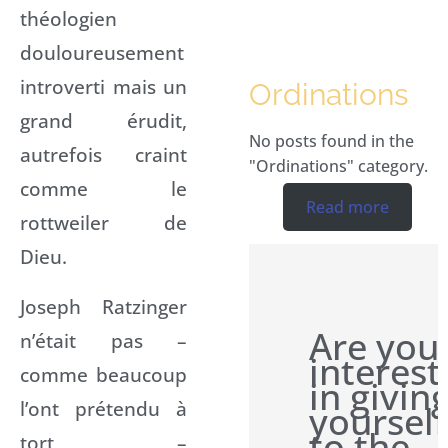
théologien
douloureusement
introverti mais un
Ordinations
grand érudit,
No posts found in the
autrefois craint
"Ordinations" category.
comme le
Read more
rottweiler de
Dieu.
Joseph Ratzinger
Are you
n’était pas –
interes
comme beaucoup
in givin
l’ont prétendu à
yourself
to the
tort –