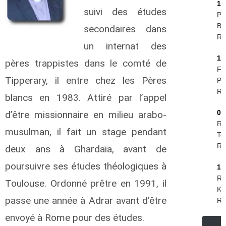
16
suivi des études
Pie
Be
secondaires dans
R.I
un internat des
11
pères trappistes dans le comté de
Fel
Tipperary, il entre chez les Pères
Phi
R.I
blancs en 1983. Attiré par l’appel
09
d’être missionnaire en milieu arabo-
Ro
musulman, il fait un stage pendant
Te
R.I
deux ans à Ghardaïa, avant de
poursuivre ses études théologiques à
19
Ru
Toulouse. Ordonné prêtre en 1991, il
Kr
passe une année à Adrar avant d’être
R.I
envoyé à Rome pour des études.