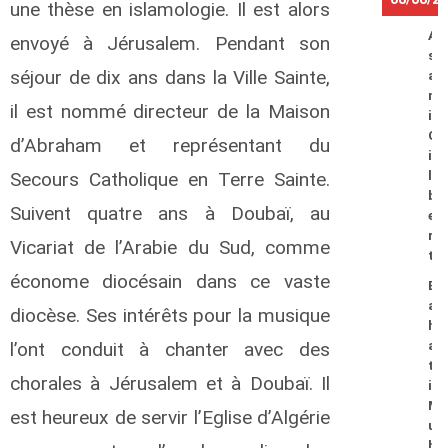
une thèse en islamologie. Il est alors
A
envoyé à Jérusalem. Pendant son
s
séjour de dix ans dans la Ville Sainte,
a
n
il est nommé directeur de la Maison
i
G
d’Abraham et représentant du
i
Secours Catholique en Terre Sainte.
l
b
Suivent quatre ans à Doubaï, au
e
r
Vicariat de l’Arabie du Sud, comme
t
économe diocésain dans ce vaste
B
a
diocèse. Ses intérêts pour la musique
h
l’ont conduit à chanter avec des
a
t
chorales à Jérusalem et à Doubaï. Il
i
M
est heureux de servir l’Eglise d’Algérie
u
h