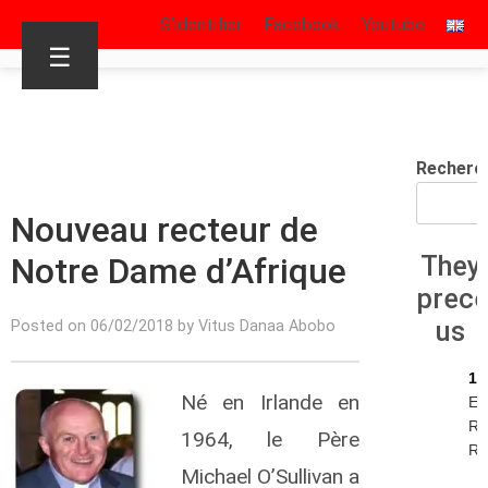
S’identifier
Facebook
Youtube
☰
Recherc
Nouveau recteur de
Notre Dame d’Afrique
They
prec
us
Posted on 06/02/2018 by Vitus Danaa Abobo
13
Né en Irlande en
Ec
Re
1964, le Père
R.I
Michael O’Sullivan a