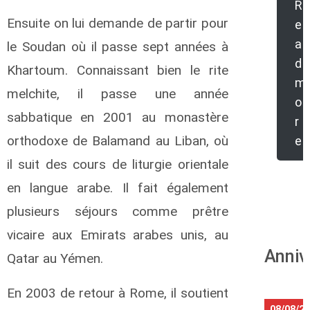
R
Ensuite on lui demande de partir pour
e
a
le Soudan où il passe sept années à
d
Khartoum. Connaissant bien le rite
m
melchite, il passe une année
o
sabbatique en 2001 au monastère
r
orthodoxe de Balamand au Liban, où
e
il suit des cours de liturgie orientale
en langue arabe. Il fait également
plusieurs séjours comme prêtre
vicaire aux Emirats arabes unis, au
Anniv
Qatar au Yémen.
En 2003 de retour à Rome, il soutient
08/08/2