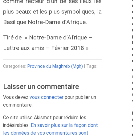
comme recteur d’un de ses lieux les
i
plus beaux et les plus symboliques, la
n
d
Basilique Notre-Dame d’Afrique.
o
E
Tiré de « Notre-Dame d’Afrique –
p
h
Lettre aux amis – Février 2018 »
r
e
m
Categories:
Province du Maghreb (Mgh)
| Tags:
C
a
e
Laisser un commentaire
r
t
Vous devez
vous connecter
pour publier un
s
commentaire.
T
h
Ce site utilise Akismet pour réduire les
e
indésirables.
En savoir plus sur la façon dont
o
les données de vos commentaires sont
C