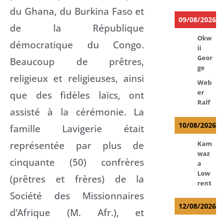
du Ghana, du Burkina Faso et
09/08/2026
de la République
Okw
démocratique du Congo.
ii
Geor
Beaucoup de prêtres,
ge
religieux et religieuses, ainsi
Web
er
que des fidèles laïcs, ont
Ralf
assisté à la cérémonie. La
10/08/2026
famille Lavigerie était
représentée par plus de
Kam
waz
cinquante (50) confrères
a
Low
(prêtres et frères) de la
rent
Société des Missionnaires
12/08/2026
d’Afrique (M. Afr.), et