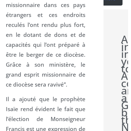
missionnaire dans ces pays
étrangers et ces endroits
reculés l’ont rendu plus fort,
en le dotant de dons et de
A
i
capacités qui l’ont préparé à
in
être le berger de ce diocèse.
y
Grâce à son ministère, le
t
A
grand esprit missionnaire de
c
ce diocèse sera ravivé”.
a
a
Il a ajouté que le prophète
G
Isaïe rend évident le fait que
b
t
l’élection de Monseigneur
N
Francis est une expression de