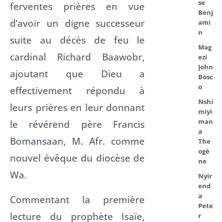
se
ferventes prières en vue
Benj
d’avoir un digne successeur
ami
n
suite au décès de feu le
Mag
cardinal Richard Baawobr,
ezi
John
ajoutant que Dieu a
Bosc
o
effectivement répondu à
Nshi
leurs prières en leur donnant
miyi
man
le révérend père Francis
a
Bomansaan, M. Afr. comme
The
ogè
nouvel évêque du diocèse de
ne
Wa.
Nyir
end
a
Commentant la première
Pete
lecture du prophète Isaïe,
r