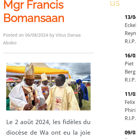
us
Mgr Francis
Bomansaan
13/04
Eckeh
Reyn
Posted on 06/08/2024 by Vitus Danaa
R.I.P.
Abobo
16/03
Piet
Berg
R.I.P.
11/03
Felix
Phiri
R.I.P.
Le 2 août 2024, les fidèles du
diocèse de Wa ont eu la joie
09/03