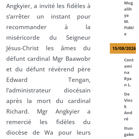
Mug
Angkyier, a invité les fidèles à
alih
s’arrêter un instant pour
ya
M.
recommander à la
Fidèl
e
miséricorde du Seigneur
Jésus-Christ les âmes du
15/08/2026
défunt cardinal Mgr Baawobr
Cont
ami
et du défunt révérend père
na
Edward Tengan,
Rya
n L.
l’administrateur diocésain
De
après la mort du cardinal
Vinc
k
Richard. Mgr Angkyier a
And
ré
remercié les fidèles du
Itun
diocèse de Wa pour leurs
gabo