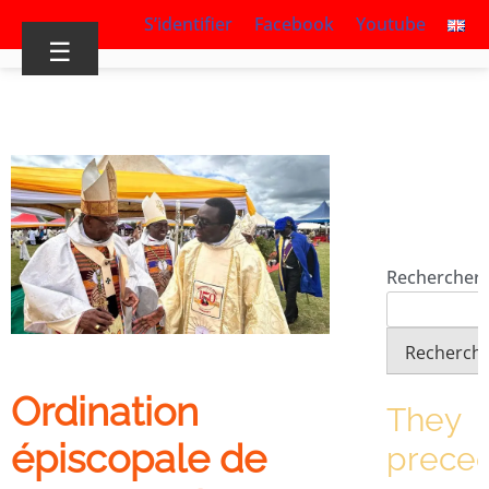
S’identifier
Facebook
Youtube
☰
Rechercher
Recherch
Ordination
They
épiscopale de
prece