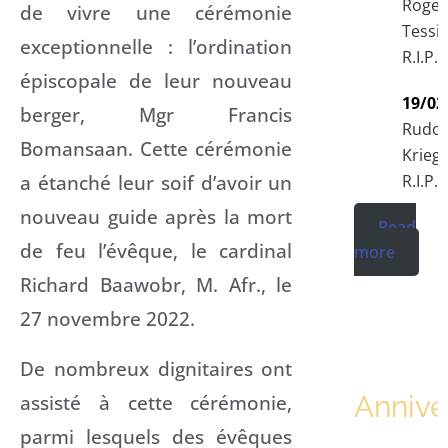
Roger
de vivre une cérémonie
Tessi
exceptionnelle : l’ordination
R.I.P.
épiscopale de leur nouveau
19/02
berger, Mgr Francis
Rudol
Bomansaan. Cette cérémonie
Krieg
a étanché leur soif d’avoir un
R.I.P.
nouveau guide après la mort
Read
de feu l’évêque, le cardinal
more
Richard Baawobr, M. Afr., le
27 novembre 2022.
De nombreux dignitaires ont
assisté à cette cérémonie,
Annive
parmi lesquels des évêques