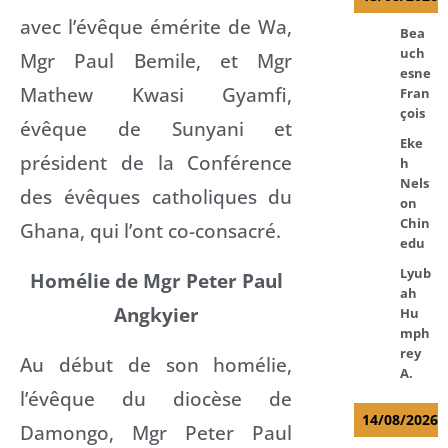
avec l’évêque émérite de Wa,
Bea
uch
Mgr Paul Bemile, et Mgr
esne
Mathew Kwasi Gyamfi,
Fran
çois
évêque de Sunyani et
Eke
président de la Conférence
h
Nels
des évêques catholiques du
on
Chin
Ghana, qui l’ont co-consacré.
edu
Lyub
Homélie de Mgr Peter Paul
ah
Angkyier
Hu
mph
rey
Au début de son homélie,
A.
l’évêque du diocèse de
14/08/2026
Damongo, Mgr Peter Paul