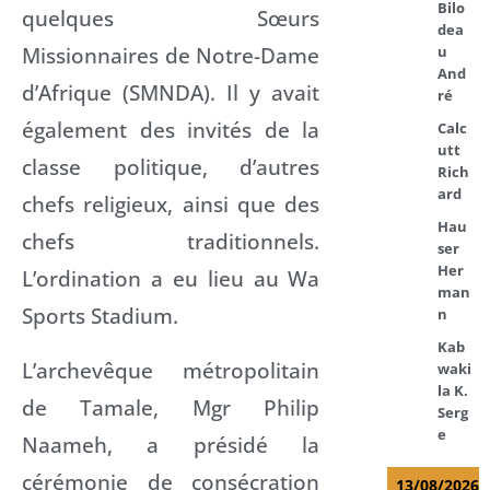
Bilo
quelques Sœurs
dea
Missionnaires de Notre-Dame
u
And
d’Afrique (SMNDA). Il y avait
ré
également des invités de la
Calc
utt
classe politique, d’autres
Rich
ard
chefs religieux, ainsi que des
Hau
chefs traditionnels.
ser
Her
L’ordination a eu lieu au Wa
man
Sports Stadium.
n
Kab
L’archevêque métropolitain
waki
la K.
de Tamale, Mgr Philip
Serg
e
Naameh, a présidé la
cérémonie de consécration
13/08/2026