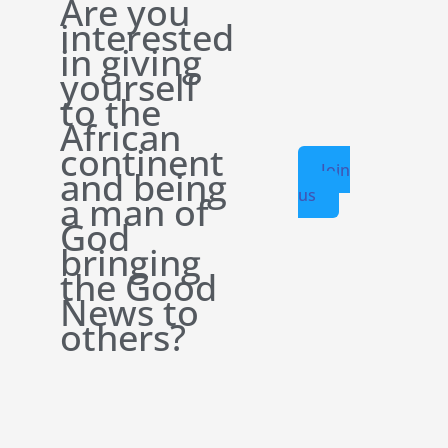
Are you
interested
in giving
yourself
to the
African
continent
Join
and being
us
a man of
God
bringing
the Good
News to
others?