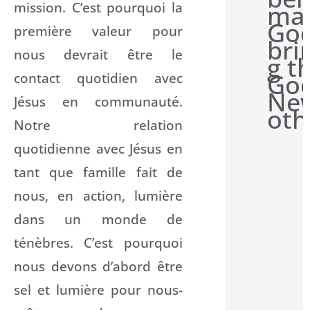
mission. C’est pourquoi la
man
Go
première valeur pour
bri
nous devrait être le
g t
Go
contact quotidien avec
New
Jésus en communauté.
oth
Notre relation
quotidienne avec Jésus en
tant que famille fait de
nous, en action, lumière
dans un monde de
ténèbres. C’est pourquoi
nous devons d’abord être
sel et lumière pour nous-