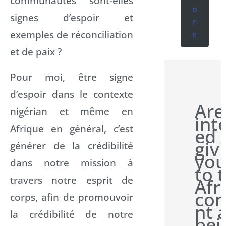
communautés sont-elles
o
signes d’espoir et
r
exemples de réconciliation
e
et de paix ?
Pour moi, être signe
d’espoir dans le contexte
Are
nigérian et même en
int
Afrique en général, c’est
ed 
giv
générer de la crédibilité
you
dans notre mission à
to 
travers notre esprit de
Afr
con
corps, afin de promouvoir
nt 
la crédibilité de notre
bei