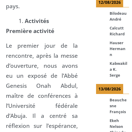
12/08/2026
pays.
Bilodeau
André
Activités
Calcutt
Première activité
Richard
Hauser
Le premier jour de la
Herman
rencontre, après la messe
n
Kabwakil
d’ouverture, nous avons
a K.
eu un exposé de l’Abbé
Serge
Genesis Onah Abdul,
13/08/2026
maître de conférences à
Beauche
l’Université fédérale
sne
François
d’Abuja. Il a centré sa
Ekeh
réflexion sur l’espérance,
Nelson