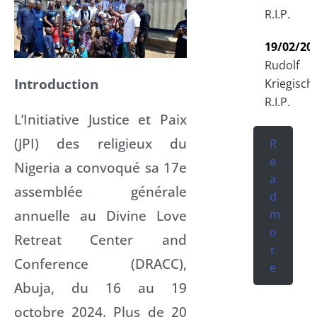
R.I.P.
19/02/20
Rudolf
Introduction
Kriegisch
R.I.P.
L’Initiative Justice et Paix
(JPI) des religieux du
R
e
Nigeria a convoqué sa 17e
a
assemblée générale
d
annuelle au Divine Love
m
o
Retreat Center and
r
Conference (DRACC),
e
Abuja, du 16 au 19
octobre 2024. Plus de 20