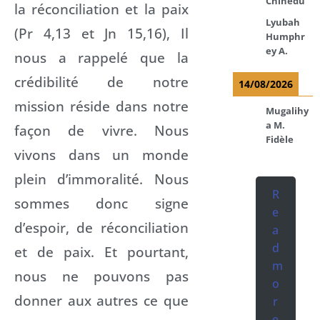
Chinedu
la réconciliation et la paix
Lyubah
(Pr 4,13 et Jn 15,16), Il
Humphr
ey A.
nous a rappelé que la
crédibilité de notre
14/08/2026
mission réside dans notre
Mugalihy
a M.
façon de vivre. Nous
Fidèle
vivons dans un monde
plein d’immoralité. Nous
R
sommes donc signe
e
d’espoir, de réconciliation
a
d
et de paix. Et pourtant,
m
nous ne pouvons pas
o
donner aux autres ce que
r
e