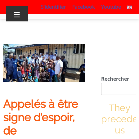
S’identifier
Facebook
Youtube
☰
Rechercher
Appelés à être
They
signe d’espoir,
precede
de
us