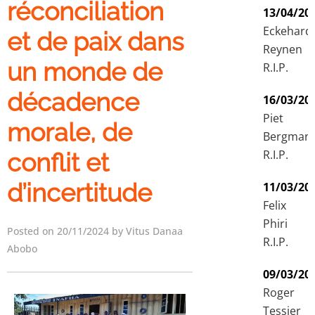
réconciliation
13/04/20
Eckehard
et de paix dans
Reynen
un monde de
R.I.P.
décadence
16/03/20
Piet
morale, de
Bergman
R.I.P.
conflit et
d’incertitude
11/03/20
Felix
Phiri
Posted on 20/11/2024 by Vitus Danaa
R.I.P.
Abobo
09/03/20
Roger
Tessier