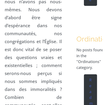
nous n’avons pas nous-
mêmes. Nous devons
d’abord être signe
d’espérance dans nos
communautés, nos
Ordinati
congrégations et l’Église. Il
est donc vital de se poser
No posts found
in the
des questions vraies et
"Ordinations"
existentielles ; comment
category.
serons-nous perçus si
R
nous sommes impliqués
e
dans des immoralités ?
a
Combien de
d
m